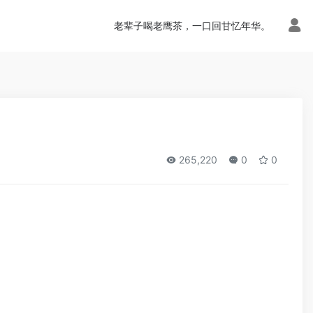
老辈子喝老鹰茶，一口回甘忆年华。
）
265,220
0
0