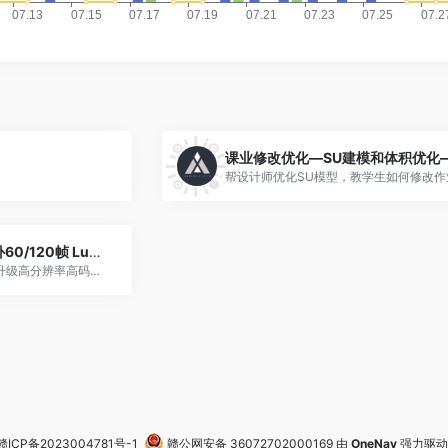
帮设计师优化SU模型，教学生如何修改作
AI升级2K4K8K清晰度补60/120帧 Lumion D5 投标动画
节约时间！用于低画质视频升级高分辨率高码率视频。
赣ICP备2023004781号-1
赣公网安备 36072702000169
由
OneNav
强力驱